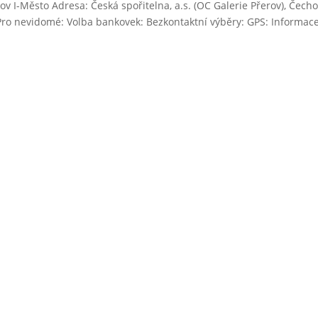
ov I-Město Adresa: Česká spořitelna, a.s. (OC Galerie Přerov), Čech
Pro nevidomé: Volba bankovek: Bezkontaktní výběry: GPS: Informac