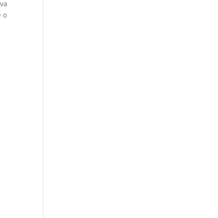
ova
e o