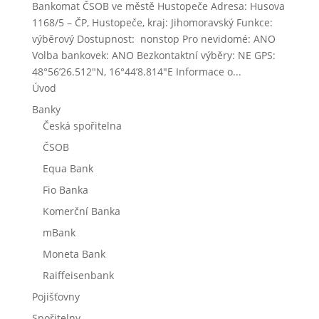
Bankomat ČSOB ve městě Hustopeče Adresa: Husova
1168/5 – ČP, Hustopeče, kraj: Jihomoravský Funkce:
výběrový Dostupnost: nonstop Pro nevidomé: ANO
Volba bankovek: ANO Bezkontaktní výběry: NE GPS:
48°56’26.512″N, 16°44’8.814″E Informace o...
Úvod
Banky
Česká spořitelna
ČSOB
Equa Bank
Fio Banka
Komerční Banka
mBank
Moneta Bank
Raiffeisenbank
Pojišťovny
Spořitelny