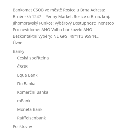
Bankomat ČSOB ve městě Rosice u Brna Adresa:
Brněnská 1247 – Penny Market, Rosice u Brna, kraj:
Jihomoravský Funkce: výběrový Dostupnost: nonstop
Pro nevidomé: ANO Volba bankovek: ANO
Bezkontaktní výběry: NE GPS: 49°11’3.959″N,...
Úvod
Banky
Česká spořitelna
ČSOB
Equa Bank
Fio Banka
Komerční Banka
mBank
Moneta Bank
Raiffeisenbank
Pojišťovny