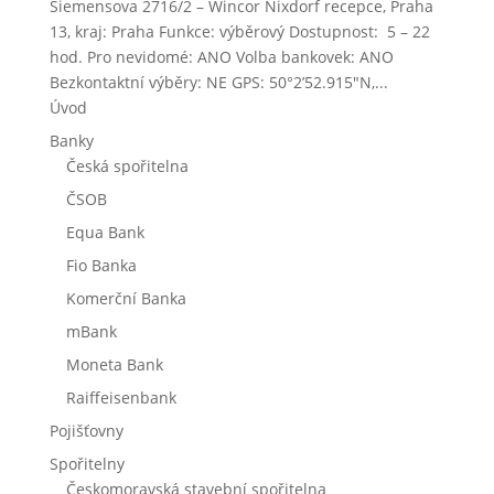
Siemensova 2716/2 – Wincor Nixdorf recepce, Praha
13, kraj: Praha Funkce: výběrový Dostupnost: 5 – 22
hod. Pro nevidomé: ANO Volba bankovek: ANO
Bezkontaktní výběry: NE GPS: 50°2’52.915″N,...
Úvod
Banky
Česká spořitelna
ČSOB
Equa Bank
Fio Banka
Komerční Banka
mBank
Moneta Bank
Raiffeisenbank
Pojišťovny
Spořitelny
Českomoravská stavební spořitelna