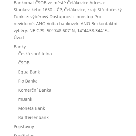
Bankomat ČSOB ve městě Čelákovice Adresa:
Stankovského 1650 – ČP, Čelákovice, kraj: Středočeský
Funkce: výběrový Dostupnost: nonstop Pro
nevidomé: ANO Volba bankovek: ANO Bezkontaktní
výběry: NE GPS: 50°9’48.607″N, 14°44’58.344″E...
Úvod
Banky
Česká spořitelna
ČSOB
Equa Bank
Fio Banka
Komerční Banka
mBank
Moneta Bank
Raiffeisenbank
Pojišťovny
Spořitelny