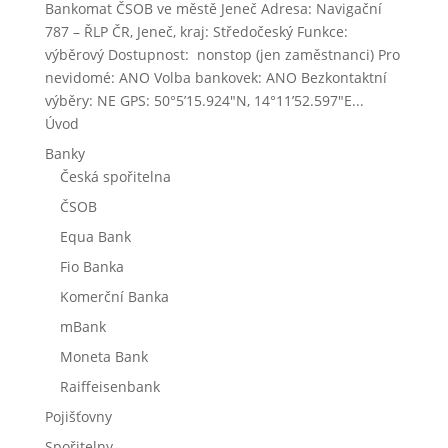
Bankomat ČSOB ve městě Jeneč Adresa: Navigační
787 – ŘLP ČR, Jeneč, kraj: Středočeský Funkce:
výběrový Dostupnost: nonstop (jen zaměstnanci) Pro
nevidomé: ANO Volba bankovek: ANO Bezkontaktní
výběry: NE GPS: 50°5’15.924″N, 14°11’52.597″E...
Úvod
Banky
Česká spořitelna
ČSOB
Equa Bank
Fio Banka
Komerční Banka
mBank
Moneta Bank
Raiffeisenbank
Pojišťovny
Spořitelny