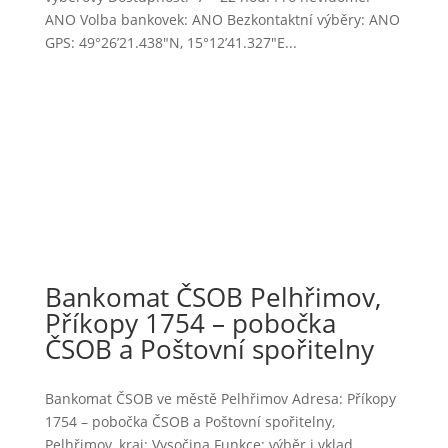
ANO Volba bankovek: ANO Bezkontaktní výběry: ANO
GPS: 49°26’21.438″N, 15°12’41.327″E...
Bankomat ČSOB Pelhřimov,
Příkopy 1754 – pobočka
ČSOB a Poštovní spořitelny
Bankomat ČSOB ve městě Pelhřimov Adresa: Příkopy
1754 – pobočka ČSOB a Poštovní spořitelny,
Pelhřimov, kraj: Vysočina Funkce: výběr i vklad