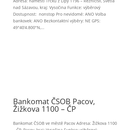
Adresa: náměstí Trčků z Lípy 1196 – Řeznictví, Světlá
nad Sázavou, kraj: Vysočina Funkce: výběrový
Dostupnost: nonstop Pro nevidomé: ANO Volba
bankovek: ANO Bezkontaktní výběry: NE GPS:
49°40’4.800″N,...
Bankomat ČSOB Pacov,
Žižkova 1100 – ČP
Bankomat ČSOB ve městě Pacov Adresa: Žižkova 1100
– ČP, Pacov, kraj: Vysočina Funkce: výběrový