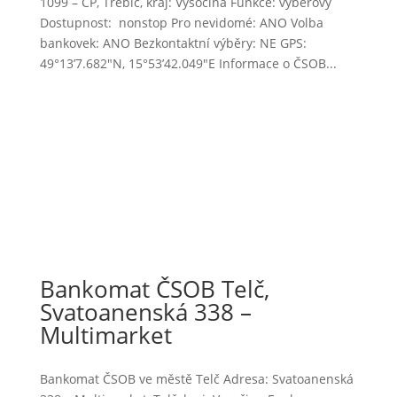
1099 – ČP, Třebíč, kraj: Vysočina Funkce: výběrový
Dostupnost: nonstop Pro nevidomé: ANO Volba
bankovek: ANO Bezkontaktní výběry: NE GPS:
49°13’7.682″N, 15°53’42.049″E Informace o ČSOB...
Bankomat ČSOB Telč,
Svatoanenská 338 –
Multimarket
Bankomat ČSOB ve městě Telč Adresa: Svatoanenská