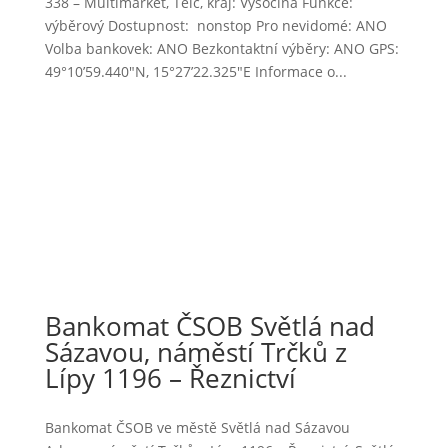
338 – Multimarket, Telč, kraj: Vysočina Funkce:
výběrový Dostupnost: nonstop Pro nevidomé: ANO
Volba bankovek: ANO Bezkontaktní výběry: ANO GPS:
49°10’59.440″N, 15°27’22.325″E Informace o...
Bankomat ČSOB Světlá nad
Sázavou, náměstí Trčků z
Lípy 1196 – Řeznictví
Bankomat ČSOB ve městě Světlá nad Sázavou