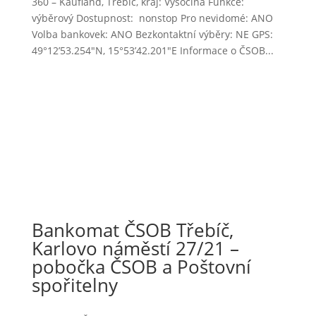
360 – Kaufland, Třebíč, kraj: Vysočina Funkce:
výběrový Dostupnost: nonstop Pro nevidomé: ANO
Volba bankovek: ANO Bezkontaktní výběry: NE GPS:
49°12’53.254″N, 15°53’42.201″E Informace o ČSOB...
Bankomat ČSOB Třebíč,
Karlovo náměstí 27/21 –
pobočka ČSOB a Poštovní
spořitelny