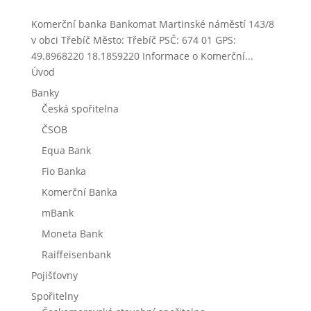
Komerční banka Bankomat Martinské náměstí 143/8
v obci Třebíč Město: Třebíč PSČ: 674 01 GPS:
49.8968220 18.1859220 Informace o Komerční...
Úvod
Banky
Česká spořitelna
ČSOB
Equa Bank
Fio Banka
Komerční Banka
mBank
Moneta Bank
Raiffeisenbank
Pojišťovny
Spořitelny