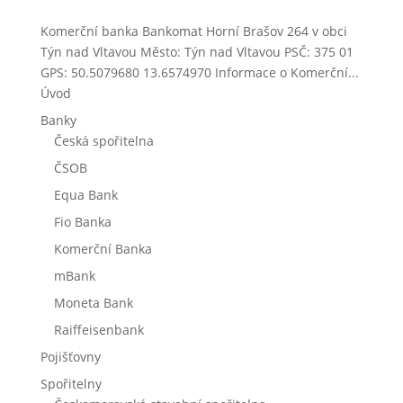
Komerční banka Bankomat Horní Brašov 264 v obci
Týn nad Vltavou Město: Týn nad Vltavou PSČ: 375 01
GPS: 50.5079680 13.6574970 Informace o Komerční...
Úvod
Banky
Česká spořitelna
ČSOB
Equa Bank
Fio Banka
Komerční Banka
mBank
Moneta Bank
Raiffeisenbank
Pojišťovny
Spořitelny