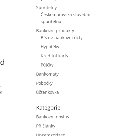
Spořitelny
Českomoravská stavební
spořitelna
Bankovní produkty
Běžné bankovní účty
Hypotéky
Kreditní karty
ad
Půjčky
Bankomaty
Pobočky
t
8a
účtenkovka
Kategorie
Bankovní noviny
PR články
Uncategorized