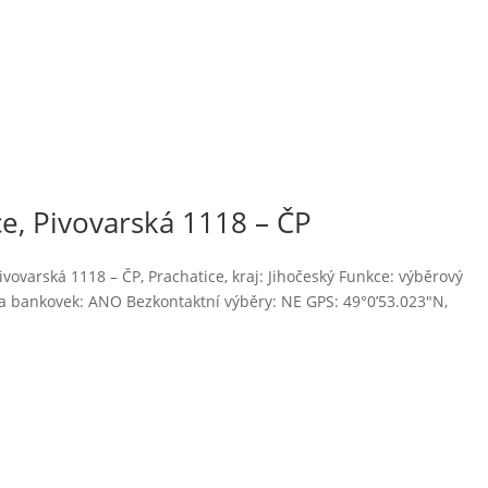
, Pivovarská 1118 – ČP
ovarská 1118 – ČP, Prachatice, kraj: Jihočeský Funkce: výběrový
 bankovek: ANO Bezkontaktní výběry: NE GPS: 49°0’53.023″N,