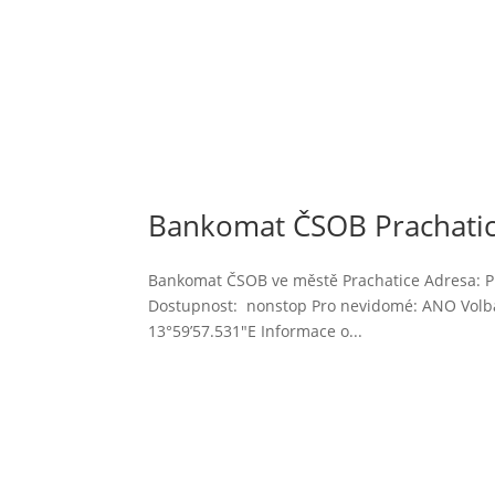
Bankomat ČSOB Prachatice
Bankomat ČSOB ve městě Prachatice Adresa: Piv
Dostupnost: nonstop Pro nevidomé: ANO Volba
13°59’57.531″E Informace o...