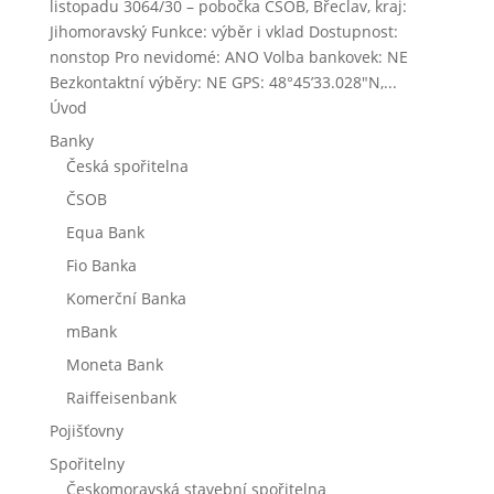
listopadu 3064/30 – pobočka ČSOB, Břeclav, kraj:
Jihomoravský Funkce: výběr i vklad Dostupnost:
nonstop Pro nevidomé: ANO Volba bankovek: NE
Bezkontaktní výběry: NE GPS: 48°45’33.028″N,...
Úvod
Banky
Česká spořitelna
ČSOB
Equa Bank
Fio Banka
Komerční Banka
mBank
Moneta Bank
Raiffeisenbank
Pojišťovny
Spořitelny
Českomoravská stavební spořitelna