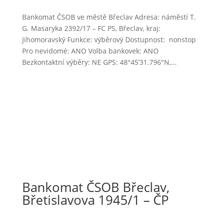
Bankomat ČSOB ve městě Břeclav Adresa: náměstí T.
G. Masaryka 2392/17 – FC PS, Břeclav, kraj:
Jihomoravský Funkce: výběrový Dostupnost: nonstop
Pro nevidomé: ANO Volba bankovek: ANO
Bezkontaktní výběry: NE GPS: 48°45’31.796″N,...
Bankomat ČSOB Břeclav,
Břetislavova 1945/1 – ČP