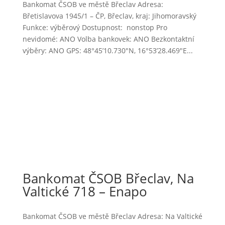
Bankomat ČSOB ve městě Břeclav Adresa:
Břetislavova 1945/1 – ČP, Břeclav, kraj: Jihomoravský
Funkce: výběrový Dostupnost: nonstop Pro
nevidomé: ANO Volba bankovek: ANO Bezkontaktní
výběry: ANO GPS: 48°45’10.730″N, 16°53’28.469″E...
Bankomat ČSOB Břeclav, Na
Valtické 718 – Enapo
Bankomat ČSOB ve městě Břeclav Adresa: Na Valtické