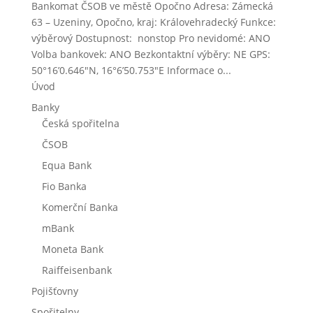
Bankomat ČSOB ve městě Opočno Adresa: Zámecká
63 – Uzeniny, Opočno, kraj: Královehradecký Funkce:
výběrový Dostupnost: nonstop Pro nevidomé: ANO
Volba bankovek: ANO Bezkontaktní výběry: NE GPS:
50°16’0.646″N, 16°6’50.753″E Informace o...
Úvod
Banky
Česká spořitelna
ČSOB
Equa Bank
Fio Banka
Komerční Banka
mBank
Moneta Bank
Raiffeisenbank
Pojišťovny
Spořitelny