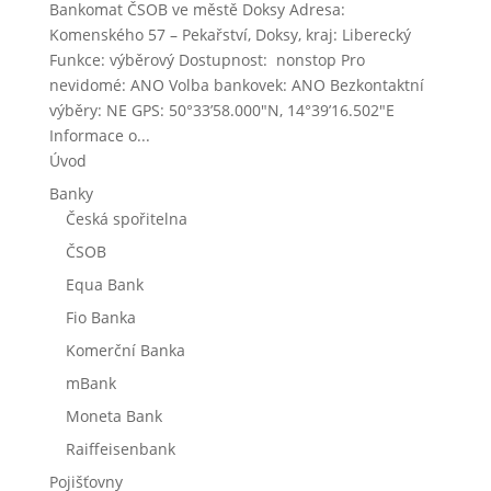
Bankomat ČSOB ve městě Doksy Adresa:
Komenského 57 – Pekařství, Doksy, kraj: Liberecký
Funkce: výběrový Dostupnost: nonstop Pro
nevidomé: ANO Volba bankovek: ANO Bezkontaktní
výběry: NE GPS: 50°33’58.000″N, 14°39’16.502″E
Informace o...
Úvod
Banky
Česká spořitelna
ČSOB
Equa Bank
Fio Banka
Komerční Banka
mBank
Moneta Bank
Raiffeisenbank
Pojišťovny