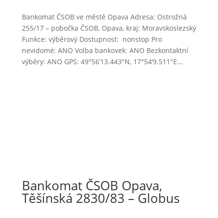
Bankomat ČSOB ve městě Opava Adresa: Ostrožná
255/17 – pobočka ČSOB, Opava, kraj: Moravskoslezský
Funkce: výběrový Dostupnost: nonstop Pro
nevidomé: ANO Volba bankovek: ANO Bezkontaktní
výběry: ANO GPS: 49°56’13.443″N, 17°54’9.511″E...
Bankomat ČSOB Opava,
Těšínská 2830/83 – Globus