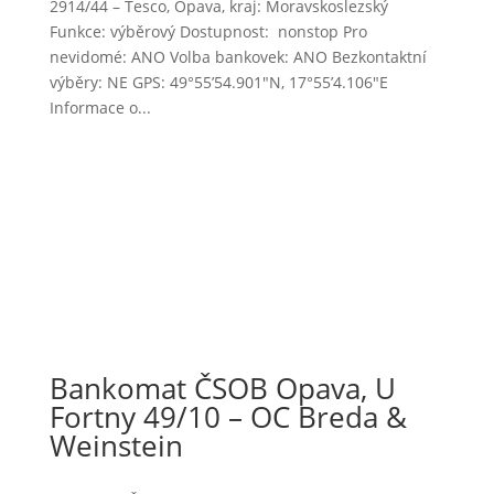
2914/44 – Tesco, Opava, kraj: Moravskoslezský
Funkce: výběrový Dostupnost: nonstop Pro
nevidomé: ANO Volba bankovek: ANO Bezkontaktní
výběry: NE GPS: 49°55’54.901″N, 17°55’4.106″E
Informace o...
Bankomat ČSOB Opava, U
Fortny 49/10 – OC Breda &
Weinstein