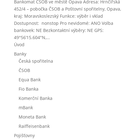
Bankomat ČSOB ve městě Opava Adresa: Hrnčířská
452/4 – pobočka ČSOB a Poštovní spořitelny, Opava,
kraj: Moravskoslezský Funkce: výběr i vklad
Dostupnost: nonstop Pro nevidomé: ANO Volba
bankovek: NE Bezkontaktní výběry: NE GPS:
49°56’15.604″N,...
Úvod
Banky
Česká spořitelna
ČSOB
Equa Bank
Fio Banka
Komerční Banka
mBank
Moneta Bank
Raiffeisenbank
Pojišťovny