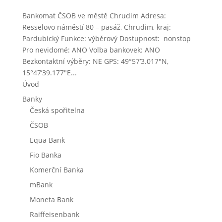
Bankomat ČSOB ve městě Chrudim Adresa:
Resselovo náměstí 80 – pasáž, Chrudim, kraj:
Pardubický Funkce: výběrový Dostupnost: nonstop
Pro nevidomé: ANO Volba bankovek: ANO
Bezkontaktní výběry: NE GPS: 49°57’3.017″N,
15°47’39.177″E...
Úvod
Banky
Česká spořitelna
ČSOB
Equa Bank
Fio Banka
Komerční Banka
mBank
Moneta Bank
Raiffeisenbank