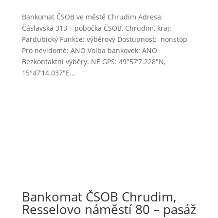
Bankomat ČSOB ve městě Chrudim Adresa:
Čáslavská 313 – pobočka ČSOB, Chrudim, kraj:
Pardubický Funkce: výběrový Dostupnost: nonstop
Pro nevidomé: ANO Volba bankovek: ANO
Bezkontaktní výběry: NE GPS: 49°57’7.228″N,
15°47’14.037″E...
Bankomat ČSOB Chrudim,
Resselovo náměstí 80 – pasáž