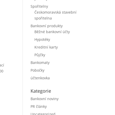
Spořitelny
Českomoravská stavební
spořitelna
Bankovní produkty
Běžné bankovní účty
Hypotéky
Kreditní karty
Půjčky
Bankomaty
ací
Pobočky
:00
účtenkovka
Kategorie
Bankovní noviny
PR články
Uncategorized