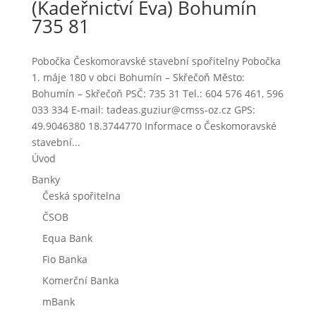
(Kadeřnictví Eva) Bohumín
735 81
Pobočka Českomoravské stavební spořitelny Pobočka
1. máje 180 v obci Bohumín – Skřečoň Město:
Bohumín – Skřečoň PSČ: 735 31 Tel.: 604 576 461, 596
033 334 E-mail: tadeas.guziur@cmss-oz.cz GPS:
49.9046380 18.3744770 Informace o Českomoravské
stavební...
Úvod
Banky
Česká spořitelna
ČSOB
Equa Bank
Fio Banka
Komerční Banka
mBank