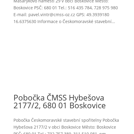
Masarykovo náměstí 29 v obci Boskovice Město:
Boskovice PSČ: 680 01 Tel.: 516 435 784, 728 975 980
E-mail: pavel.vintr@cmss-oz.cz GPS: 49.3939180
16.6375630 Informace o Českomoravské stavební...
Pobočka ČMSS Hybešova
2177/2, 680 01 Boskovice
Pobočka Českomoravské stavební spořitelny Pobočka
Hybešova 2177/2 v obci Boskovice Město: Boskovice
PSČ: 680 01 Tel.: 732 757 389, 311 510 081, pm-