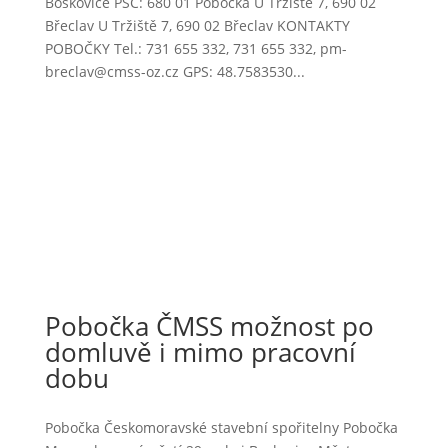
Boskovice PSČ: 680 01 Pobočka U Tržiště 7, 690 02
Břeclav U Tržiště 7, 690 02 Břeclav KONTAKTY
POBOČKY Tel.: 731 655 332, 731 655 332, pm-
breclav@cmss-oz.cz GPS: 48.7583530...
Pobočka ČMSS možnost po
domluvě i mimo pracovní
dobu
Pobočka Českomoravské stavební spořitelny Pobočka