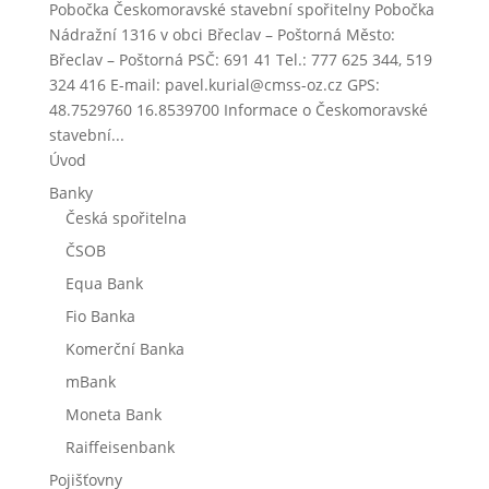
Pobočka Českomoravské stavební spořitelny Pobočka
Nádražní 1316 v obci Břeclav – Poštorná Město:
Břeclav – Poštorná PSČ: 691 41 Tel.: 777 625 344, 519
324 416 E-mail: pavel.kurial@cmss-oz.cz GPS:
48.7529760 16.8539700 Informace o Českomoravské
stavební...
Úvod
Banky
Česká spořitelna
ČSOB
Equa Bank
Fio Banka
Komerční Banka
mBank
Moneta Bank
Raiffeisenbank
Pojišťovny