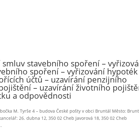
 smluv stavebního spoření – vyřizová
vebního spoření – vyřizování hypoték
řících účtů – uzavírání penzijního
pojištění – uzavírání životního pojiště
etku a odpovědnosti
bočka M. Tyrše 4 – budova České pošty v obci Bruntál Město: Brunt
kancelář: 26. dubna 12, 350 02 Cheb Javorová 18, 350 02 Cheb
.