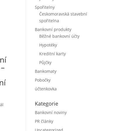
Spořitelny
Českomoravská stavební
spořitelna
Bankovní produkty
Běžné bankovní účty
Hypotéky
Kreditní karty
ní
Půjčky
 –
Bankomaty
ní
Pobočky
účtenkovka
Kategorie
ál
Bankovní noviny
PR články
Uncategorized