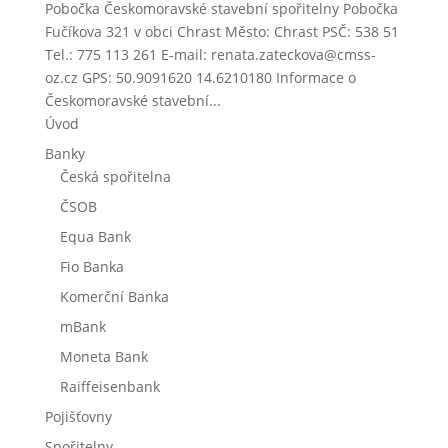
Pobočka Českomoravské stavební spořitelny Pobočka
Fučíkova 321 v obci Chrast Město: Chrast PSČ: 538 51
Tel.: 775 113 261 E-mail: renata.zateckova@cmss-
oz.cz GPS: 50.9091620 14.6210180 Informace o
Českomoravské stavební...
Úvod
Banky
Česká spořitelna
ČSOB
Equa Bank
Fio Banka
Komerční Banka
mBank
Moneta Bank
Raiffeisenbank
Pojišťovny
Spořitelny