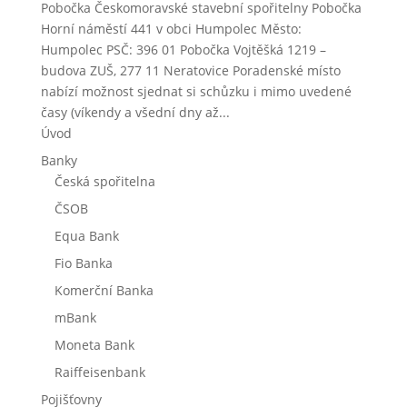
Pobočka Českomoravské stavební spořitelny Pobočka
Horní náměstí 441 v obci Humpolec Město:
Humpolec PSČ: 396 01 Pobočka Vojtěšká 1219 –
budova ZUŠ, 277 11 Neratovice Poradenské místo
nabízí možnost sjednat si schůzku i mimo uvedené
časy (víkendy a všední dny až...
Úvod
Banky
Česká spořitelna
ČSOB
Equa Bank
Fio Banka
Komerční Banka
mBank
Moneta Bank
Raiffeisenbank
Pojišťovny