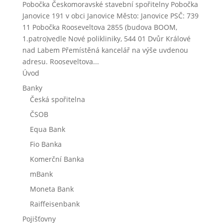
Pobočka Českomoravské stavební spořitelny Pobočka
Janovice 191 v obci Janovice Město: Janovice PSČ: 739
11 Pobočka Rooseveltova 2855 (budova BOOM,
1.patro)vedle Nové polikliniky, 544 01 Dvůr Králové
nad Labem Přemístěná kancelář na výše uvdenou
adresu. Rooseveltova...
Úvod
Banky
Česká spořitelna
ČSOB
Equa Bank
Fio Banka
Komerční Banka
mBank
Moneta Bank
Raiffeisenbank
Pojišťovny