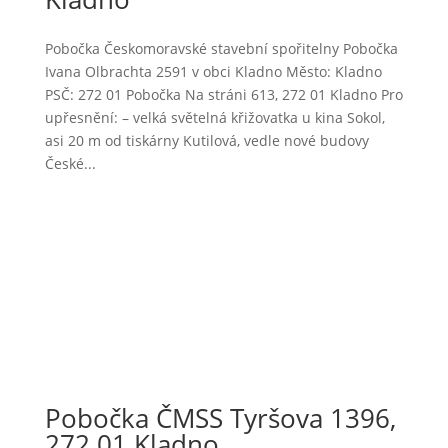
Pobočka Českomoravské stavební spořitelny Pobočka
Ivana Olbrachta 2591 v obci Kladno Město: Kladno
PSČ: 272 01 Pobočka Na stráni 613, 272 01 Kladno Pro
upřesnění: – velká světelná křižovatka u kina Sokol,
asi 20 m od tiskárny Kutilová, vedle nové budovy
České...
Pobočka ČMSS Tyršova 1396,
272 01 Kladno