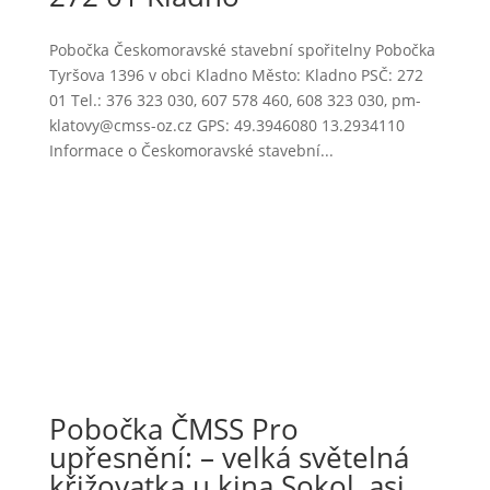
Pobočka Českomoravské stavební spořitelny Pobočka
Tyršova 1396 v obci Kladno Město: Kladno PSČ: 272
01 Tel.: 376 323 030, 607 578 460, 608 323 030, pm-
klatovy@cmss-oz.cz GPS: 49.3946080 13.2934110
Informace o Českomoravské stavební...
Pobočka ČMSS Pro
upřesnění: – velká světelná
křižovatka u kina Sokol, asi