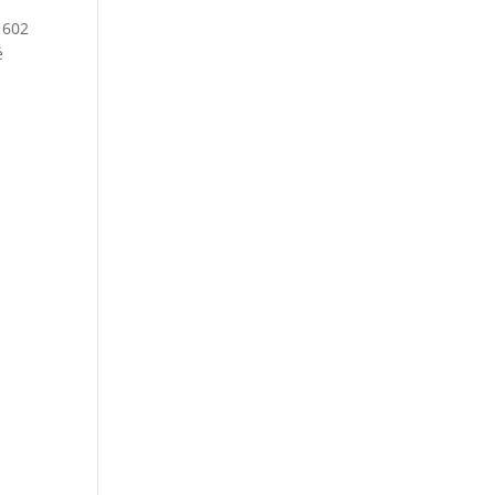
 602
é