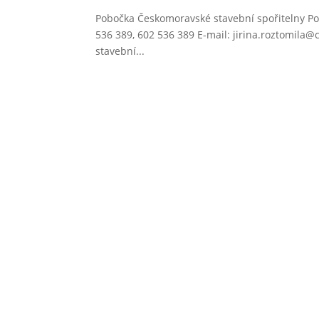
Pobočka Českomoravské stavební spořitelny Po
536 389, 602 536 389 E-mail: jirina.roztomil
stavební...