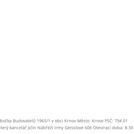
bočka Budovatelů 1965/1 v obci Krnov Město: Krnov PSČ: 794 01
terý kancelář Jičín Nábřeží Irmy Geisslové 606 Otevírací doba: 8:30