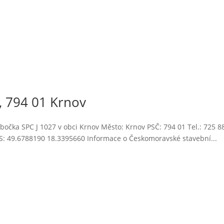
, 794 01 Krnov
očka SPC J 1027 v obci Krnov Město: Krnov PSČ: 794 01 Tel.: 725 8
S: 49.6788190 18.3395660 Informace o Českomoravské stavební...