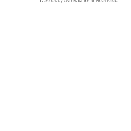
17:30 Každý čtvrtek kancelář Nová Paka...