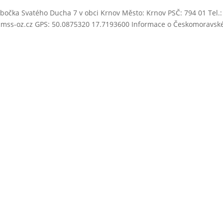
bočka Svatého Ducha 7 v obci Krnov Město: Krnov PSČ: 794 01 Tel.:
a@cmss-oz.cz GPS: 50.0875320 17.7193600 Informace o Českomoravsk