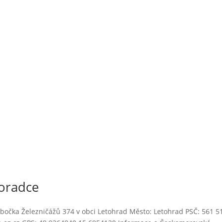
oradce
bočka Železničážů 374 v obci Letohrad Město: Letohrad PSČ: 561 5