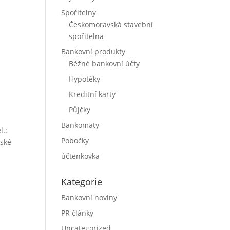
Spořitelny
Českomoravská stavební
spořitelna
Bankovní produkty
Běžné bankovní účty
Hypotéky
Kreditní karty
Půjčky
Bankomaty
l.:
Pobočky
vské
účtenkovka
Kategorie
Bankovní noviny
PR články
Uncategorized