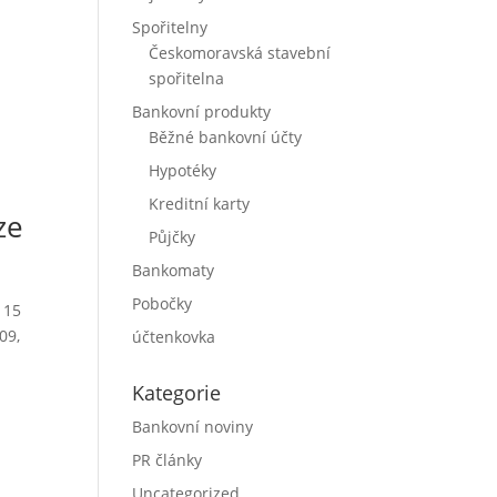
Spořitelny
Českomoravská stavební
spořitelna
Bankovní produkty
Běžné bankovní účty
Hypotéky
Kreditní karty
ze
Půjčky
Bankomaty
Pobočky
 15
09,
účtenkovka
Kategorie
Bankovní noviny
PR články
Uncategorized