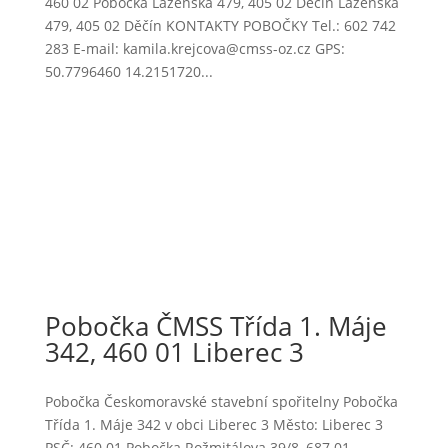
460 02 Pobočka Lázeňská 479, 405 02 Děčín Lázeňská
479, 405 02 Děčín KONTAKTY POBOČKY Tel.: 602 742
283 E-mail: kamila.krejcova@cmss-oz.cz GPS:
50.7796460 14.2151720...
Pobočka ČMSS Třída 1. Máje
342, 460 01 Liberec 3
Pobočka Českomoravské stavební spořitelny Pobočka
Třída 1. Máje 342 v obci Liberec 3 Město: Liberec 3
PSČ: 460 01 Pobočka Rožmitálova 39/8, 687 01