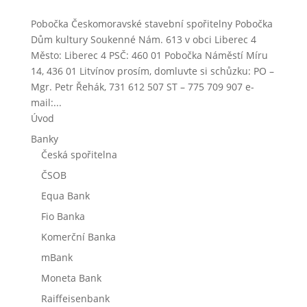
Pobočka Českomoravské stavební spořitelny Pobočka
Dům kultury Soukenné Nám. 613 v obci Liberec 4
Město: Liberec 4 PSČ: 460 01 Pobočka Náměstí Míru
14, 436 01 Litvínov prosím, domluvte si schůzku: PO –
Mgr. Petr Řehák, 731 612 507 ST – 775 709 907 e-
mail:...
Úvod
Banky
Česká spořitelna
ČSOB
Equa Bank
Fio Banka
Komerční Banka
mBank
Moneta Bank
Raiffeisenbank