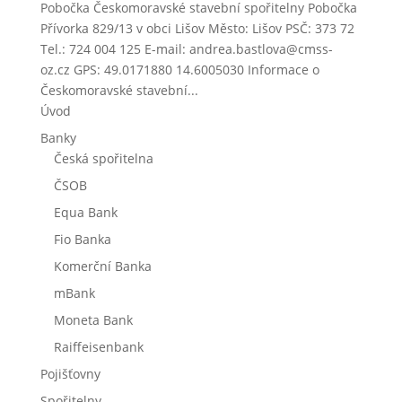
Pobočka Českomoravské stavební spořitelny Pobočka
Přívorka 829/13 v obci Lišov Město: Lišov PSČ: 373 72
Tel.: 724 004 125 E-mail: andrea.bastlova@cmss-
oz.cz GPS: 49.0171880 14.6005030 Informace o
Českomoravské stavební...
Úvod
Banky
Česká spořitelna
ČSOB
Equa Bank
Fio Banka
Komerční Banka
mBank
Moneta Bank
Raiffeisenbank
Pojišťovny
Spořitelny