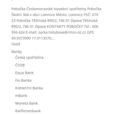
Pobočka Českomoravské stavební spořitelny Pobočka
Školní 304 v obci Lomnice Město: Lomnice PSČ: 679
23 Pobočka Těšínská 890/2, 746 01 Opava Těšínská
890/2, 746 01 Opava KONTAKTY POBOČKY Tel.: 606
956 424 E-mail: sarka.holubova@cmss-oz.cz GPS:
49.9373990 17.9113570...
Úvod
Banky
Česká spořitelna
ČSOB
Equa Bank
Fio Banka
Komerční Banka
mBank
Moneta Bank
Raiffeisenbank