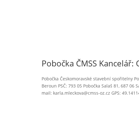
Pobočka ČMSS Kancelář: O
Pobočka Českomoravské stavební spořitelny P
Beroun PSČ: 793 05 Pobočka Salaš 81, 687 06 S
mail: karla.mleckova@cmss-oz.cz GPS: 49.14114