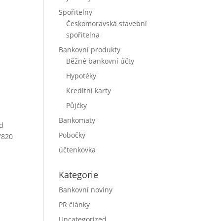
Spořitelny
Českomoravská stavební
spořitelna
Bankovní produkty
Běžné bankovní účty
Hypotéky
Kreditní karty
Půjčky
Bankomaty
ad
Pobočky
7820
účtenkovka
Kategorie
Bankovní noviny
PR články
Uncategorized