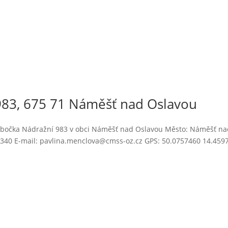
83, 675 71 Náměšť nad Oslavou
obočka Nádražní 983 v obci Náměšť nad Oslavou Město: Náměšť n
48 340 E-mail: pavlina.menclova@cmss-oz.cz GPS: 50.0757460 14.459