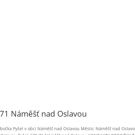
 71 Náměšť nad Oslavou
obočka Pyšel v obci Náměšť nad Oslavou Město: Náměšť nad Oslav