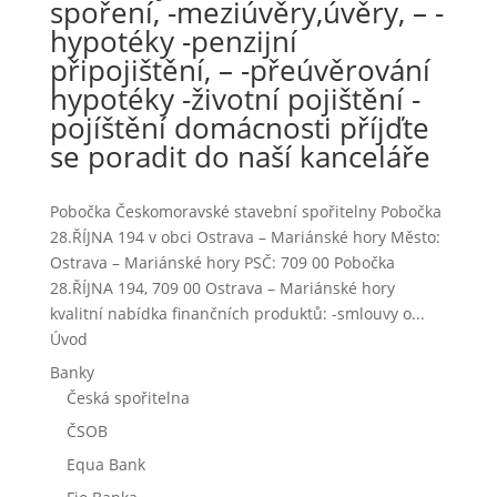
spoření, -meziúvěry,úvěry, – -
hypotéky -penzijní
připojištění, – -přeúvěrování
hypotéky -životní pojištění -
pojíštění domácnosti příjďte
se poradit do naší kanceláře
Pobočka Českomoravské stavební spořitelny Pobočka
28.ŘÍJNA 194 v obci Ostrava – Mariánské hory Město:
Ostrava – Mariánské hory PSČ: 709 00 Pobočka
28.ŘÍJNA 194, 709 00 Ostrava – Mariánské hory
kvalitní nabídka finančních produktů: -smlouvy o...
Úvod
Banky
Česká spořitelna
ČSOB
Equa Bank