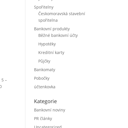
Spořitelny
Českomoravská stavební
spořitelna
Bankovní produkty
Běžné bankovní účty
Hypotéky
Kreditní karty
Půjčky
Bankomaty
Pobočky
 5 –
0
účtenkovka
Kategorie
Bankovní noviny
PR články
Uncategorized