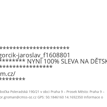
*********************
gorcik-jaroslav_f1608801
******** NYNÍ 100% SLEVA NA DĚTS
****************
im.cz/
********
očka Poleradská 190/21 v obci Praha 9 – Prosek Město: Praha 9 –
libor.groman@cmss-oz.cz GPS: 50.1846160 14.1692350 Informace o