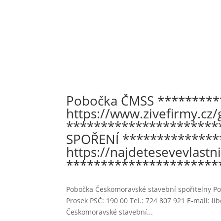
Pobočka ČMSS *********
https://www.zivefirmy.cz/
**********************
SPOŘENÍ **************
https://najdetesevevlastn
**********************
Pobočka Českomoravské stavební spořitelny Pob
Prosek PSČ: 190 00 Tel.: 724 807 921 E-mail: 
Českomoravské stavební...