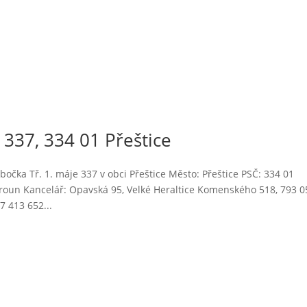
337, 334 01 Přeštice
čka Tř. 1. máje 337 v obci Přeštice Město: Přeštice PSČ: 334 01
oun Kancelář: Opavská 95, Velké Heraltice Komenského 518, 793 0
 413 652...