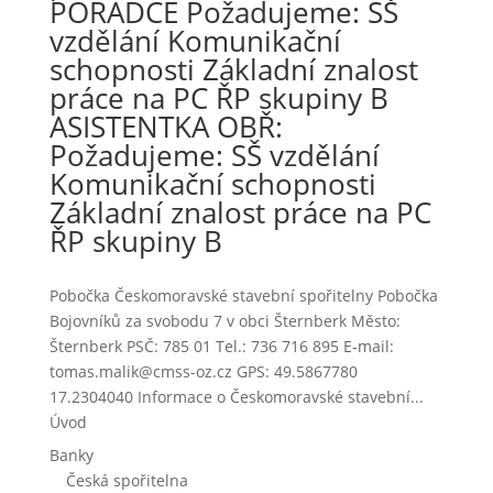
PORADCE Požadujeme: SŠ
vzdělání Komunikační
schopnosti Základní znalost
práce na PC ŘP skupiny B
ASISTENTKA OBŘ:
Požadujeme: SŠ vzdělání
Komunikační schopnosti
Základní znalost práce na PC
ŘP skupiny B
Pobočka Českomoravské stavební spořitelny Pobočka
Bojovníků za svobodu 7 v obci Šternberk Město:
Šternberk PSČ: 785 01 Tel.: 736 716 895 E-mail:
tomas.malik@cmss-oz.cz GPS: 49.5867780
17.2304040 Informace o Českomoravské stavební...
Úvod
Banky
Česká spořitelna