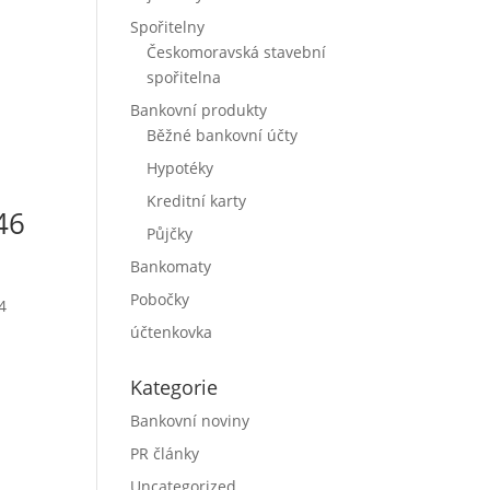
Spořitelny
Českomoravská stavební
spořitelna
Bankovní produkty
Běžné bankovní účty
Hypotéky
Kreditní karty
46
Půjčky
Bankomaty
Pobočky
4
účtenkovka
Kategorie
Bankovní noviny
PR články
Uncategorized