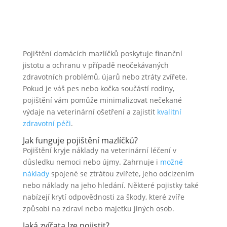
Pojištění domácích mazlíčků poskytuje finanční
jistotu a ochranu v případě neočekávaných
zdravotních problémů, újarů nebo ztráty zvířete.
Pokud je váš pes nebo kočka součástí rodiny,
pojištění vám pomůže minimalizovat nečekané
výdaje na veterinární ošetření a zajistit
kvalitní
zdravotní péči
.
Jak funguje pojištění mazlíčků?
Pojištění kryje náklady na veterinární léčení v
důsledku nemoci nebo újmy. Zahrnuje i
možné
náklady
spojené se ztrátou zvířete, jeho odcizením
nebo náklady na jeho hledání. Některé pojistky také
nabízejí krytí odpovědnosti za škody, které zvíře
způsobí na zdraví nebo majetku jiných osob.
Jaká zvířata lze pojistit?