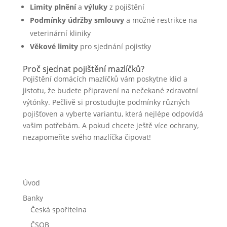
Limity plnění
a
výluky
z pojištění
Podmínky údržby smlouvy
a možné restrikce na
veterinární kliniky
Věkové limity
pro sjednání pojistky
Proč sjednat pojištění mazlíčků?
Pojištění domácích mazlíčků vám poskytne klid a
jistotu, že budete připravení na nečekané zdravotní
výtónky. Pečlivě si prostudujte podmínky různých
pojišťoven a vyberte variantu, která nejlépe odpovídá
vašim potřebám. A pokud chcete ještě více ochrany,
nezapomeňte svého mazlíčka čipovat!
Úvod
Banky
Česká spořitelna
ČSOB